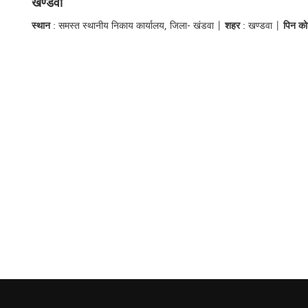
खण्‍डवा
स्थान
: समस्त स्थानीय निकाय कार्यालय, जिला- खंडवा |
शहर
: खण्‍डवा |
पिन क