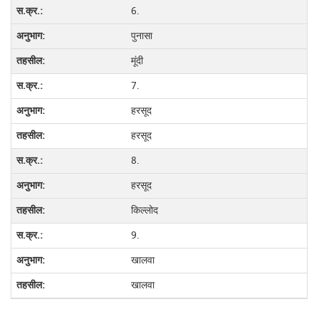
6.
पुनासा
मूंदी
7.
हरसूद
हरसूद
8.
हरसूद
किल्लोद
9.
खालवा
खालवा