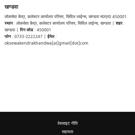
खण्‍डवा
लोकसेवा केंद्र, कलेक्‍टर कार्यालय परिसर, सिविल लाईन्‍स, खण्‍डवा म0प्र0 450001
स्थान
: लोकसेवा केंद्र, कलेक्‍टर कार्यालय परिसर, सिविल लाईन्‍स, खण्‍डवा |
शहर
:
खण्‍डवा |
पिन कोड
: 450001
फोन
: 0733-2222247 |
ईमेल
:
oksewakendrakhandwa[at]gmail[dot]com
वेबसाइट नीति
सहायता