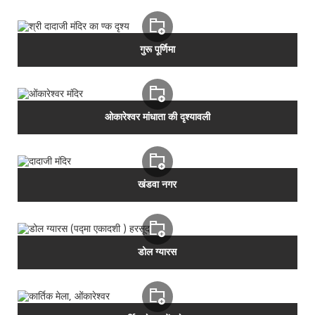
गुरू पूर्णिमा
ओकारेश्‍वर मांधाता की दृश्‍यावली
खंडवा नगर
डोल ग्‍यारस